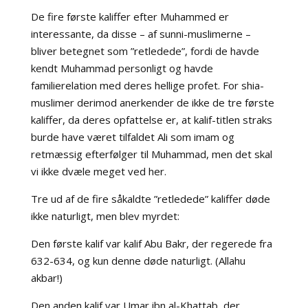
De fire første kaliffer efter Muhammed er
interessante, da disse – af sunni-muslimerne –
bliver betegnet som ”retledede”, fordi de havde
kendt Muhammad personligt og havde
familierelation med deres hellige profet. For shia-
muslimer derimod anerkender de ikke de tre første
kaliffer, da deres opfattelse er, at kalif-titlen straks
burde have været tilfaldet Ali som imam og
retmæssig efterfølger til Muhammad, men det skal
vi ikke dvæle meget ved her.
Tre ud af de fire såkaldte ”retledede” kaliffer døde
ikke naturligt, men blev myrdet:
Den første kalif var kalif Abu Bakr, der regerede fra
632-634, og kun denne døde naturligt. (Allahu
akbar!)
Den anden kalif var Umar ibn al-Khattab, der