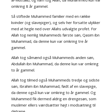
al-Muttalib, og ham tog Allah, da Muhammed kun var
omkring 8 år gammel.
Så stiftede Muhammed familier med en række
kvinder (og slavepiger), og selv her forsatte ulykker
med at hegle ned over Allahs udvalgte profet. For
Allah tog nemlig Muhammeds første søn, Qasim ibn
Muhammad, da denne kun var omkring tre år
gammel.
Allah tog såmænd også Muhammeds anden søn,
Abdullah ibn Muhammad, da denne kun var omkring
to år gammel.
Allah tog tilmed også Muhammeds tredje og sidste
søn, Ibrahim ibn Muhammad, født af en slavepige,
da denne også kun var omkring to år gammel. Og
Muhammed fik dermed aldrig en drengesøn, som
muslimer ellers værdsætter højt i modsætning til
døtrene.