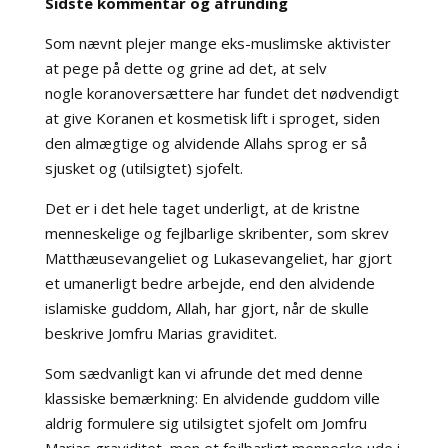
Sidste kommentar og afrunding
Som nævnt plejer mange eks-muslimske aktivister
at pege på dette og grine ad det, at selv
nogle koranoversættere har fundet det nødvendigt
at give Koranen et kosmetisk lift i sproget, siden
den
almægtige og alvidende
Allahs sprog er så
sjusket og (utilsigtet) sjofelt.
Det er i det hele taget underligt, at de kristne
menneskelige og fejlbarlige skribenter, som skrev
Matthæusevangeliet og Lukasevangeliet, har gjort
et umanerligt bedre arbejde, end den alvidende
islamiske guddom, Allah, har gjort, når de skulle
beskrive Jomfru Marias graviditet.
Som sædvanligt kan vi afrunde det med denne
klassiske bemærkning: En alvidende guddom ville
aldrig formulere sig utilsigtet sjofelt om Jomfru