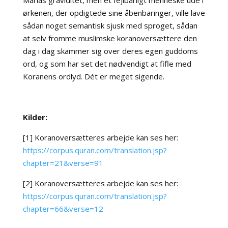
Marias graviditet, men et fejlbarligt menneske ude i
ørkenen, der opdigtede sine åbenbaringer, ville lave
sådan noget semantisk sjusk med sproget, sådan
at selv fromme muslimske koranoversættere den
dag i dag skammer sig over deres egen guddoms
ord, og som har set det nødvendigt at fifle med
Koranens ordlyd. Dét er meget sigende.
Kilder:
[1] Koranoversætteres arbejde kan ses her:
https://corpus.quran.com/translation.jsp?
chapter=21&verse=91
[2] Koranoversætteres arbejde kan ses her:
https://corpus.quran.com/translation.jsp?
chapter=66&verse=12