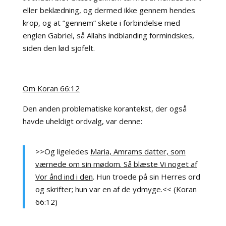
eller beklædning, og dermed ikke gennem hendes
krop, og at ”gennem” skete i forbindelse med
englen Gabriel, så Allahs indblanding formindskes,
siden den lød sjofelt.
Om Koran 66:12
Den anden problematiske korantekst, der også
havde uheldigt ordvalg, var denne:
>>Og ligeledes
Maria, Amrams datter, som
værnede om sin mødom. Så blæste Vi noget af
Vor ånd ind i den
. Hun troede på sin Herres ord
og skrifter; hun var en af de ydmyge.<< (Koran
66:12)