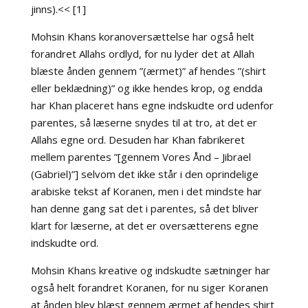
jinns).<< [1]
Mohsin Khans koranoversættelse har også helt
forandret Allahs ordlyd, for nu lyder det at Allah
blæste ånden gennem ”(ærmet)” af hendes ”(shirt
eller beklædning)” og ikke hendes krop, og endda
har Khan placeret hans egne indskudte ord udenfor
parentes, så læserne snydes til at tro, at det er
Allahs egne ord. Desuden har Khan fabrikeret
mellem parentes ”[gennem Vores Ånd – Jibrael
(Gabriel)”] selvom det ikke står i den oprindelige
arabiske tekst af Koranen, men i det mindste har
han denne gang sat det i parentes, så det bliver
klart for læserne, at det er oversætterens egne
indskudte ord.
Mohsin Khans kreative og indskudte sætninger har
også helt forandret Koranen, for nu siger Koranen
at ånden blev blæst gennem ærmet af hendes shirt