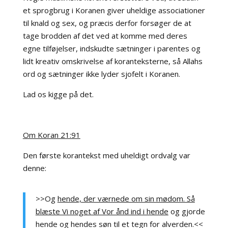
et sprogbrug i Koranen giver uheldige associationer
til knald og sex,
og præcis derfor forsøger de at
tage brodden af det ved at komme med deres
egne tilføjelser, indskudte sætninger i parentes og
lidt kreativ omskrivelse af koranteksterne, så Allahs
ord og sætninger ikke lyder sjofelt i Koranen.
Lad os kigge på det.
Om Koran 21:91
Den første korantekst med uheldigt ordvalg var
denne:
>>Og
hende, der værnede om sin mødom. Så
blæste Vi noget af Vor ånd ind i hende
og gjorde
hende og hendes søn til et tegn for alverden.<<