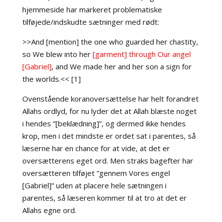
hjemmeside har markeret problematiske
tilføjede/indskudte sætninger med rødt:
>>And [mention] the one who guarded her chastity,
so We blew into her
[garment] through Our angel
[Gabriel]
, and We made her and her son a sign for
the worlds.<< [1]
Ovenstående koranoversættelse har helt forandret
Allahs ordlyd, for nu lyder det at Allah blæste noget
i hendes ”[beklædning]”, og dermed ikke hendes
krop, men i det mindste er ordet sat i parentes, så
læserne har en chance for at vide, at det er
oversætterens eget ord. Men straks bagefter har
oversætteren tilføjet ”gennem Vores engel
[Gabriel]” uden at placere hele sætningen i
parentes, så læseren kommer til at tro at det er
Allahs egne ord.