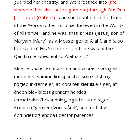
guarded her chastity; and We breathed into
(the
sleeve of her shirt or her garment) through Our Ruh
[i.e. Jibrael (Gabriel)]
, and she testified to the truth
of the Words of her Lord [i.e. believed in the Words
of Allah: “Be!” and he was; that is ‘Iesa (Jesus) ­son of
Maryam (Mary); as a Messenger of Allah], and (also
believed in) His Scriptures, and she was of the
Qanitin (i.e. obedient to Allah).<< [2]
Mohsin Khans kreative semantisk omskrivning vil
møde den samme kritikpunkter som sidst, og
nøglepunkterne er, at Koranen slet ikke siger, at
ånden blev blæst gennem hendes
ærmet/shirt/beklædning, og intet sted siger
Koranen ”gennem Vores Ånd”, som er fiktivt
opfundet og endda udenfor parentes.