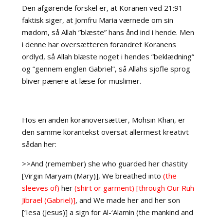
Den afgørende forskel er, at Koranen ved 21:91
faktisk siger, at Jomfru Maria værnede om sin
mødom, så Allah ”blæste” hans ånd ind i hende. Men
i denne har oversætteren forandret Koranens
ordlyd, så Allah blæste noget i hendes ”beklædning”
og ”gennem englen Gabriel”, så Allahs sjofle sprog
bliver pænere at læse for muslimer.
Hos en anden koranoversætter, Mohsin Khan, er
den samme korantekst oversat allermest kreativt
sådan her:
>>And (remember) she who guarded her chastity
[Virgin Maryam (Mary)], We breathed into
(the
sleeves of)
her
(shirt or garment) [through Our Ruh
Jibrael (Gabriel)]
, and We made her and her son
[‘Iesa (Jesus)] a sign for Al-‘Alamin (the mankind and