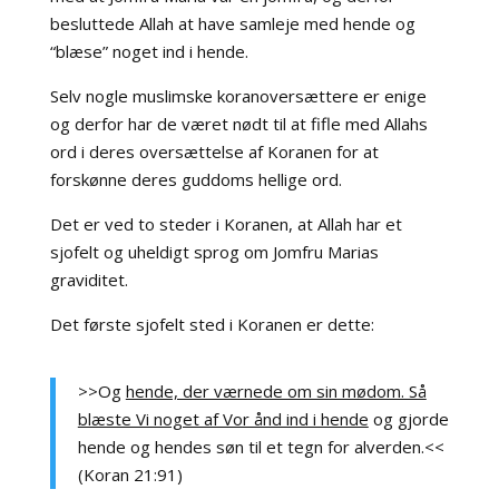
besluttede Allah at have samleje med hende og
“blæse” noget ind i hende.
Selv nogle muslimske koranoversættere er enige
og derfor har de været nødt til at fifle med Allahs
ord i deres oversættelse af Koranen for at
forskønne deres guddoms hellige ord.
Det er ved to steder i Koranen, at Allah har et
sjofelt og uheldigt sprog om Jomfru Marias
graviditet.
Det første sjofelt sted i Koranen er dette:
>>Og
hende, der værnede om sin mødom. Så
blæste Vi noget af Vor ånd ind i hende
og gjorde
hende og hendes søn til et tegn for alverden.<<
(Koran 21:91)