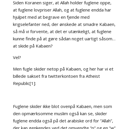
Siden Koranen siger, at Allah holder fuglene oppe,
at fuglene lovpriser Allah, og at fuglene endda har
hjulpet med at begrave en fjende med
krigselefanter ned, der ønskede at smadre Kabaen,
så må vi forvente, at det er utænkeligt, at fuglene
kunne finde på at gøre sådan noget uartigt såsom…
at skide på Kabaen?
Vel?
Men fugle skider netop på Kabaen, og her har vi et
billede sakset fra twitterkontoen fra Atheist
Republic[1]:
Fuglene skider ikke blot ovenpå Kabaen, men som
den opmærksomme muslim også kan se, skider
fuglene endda også på det arabiske ord for ”Allah”,
der kan genkendes ved det omvendte ”p” og en ”w”