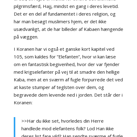
pilgrimsfærd, Hajj, mindst en gang i deres levetid.
Det er en del af fundamentet i deres religion, og
har man besøgt muslimers hjem, er det ikke
usædvanligt, at de har billeder af Kabaen hængende
på væggen.
I Koranen har vi også et ganske kort kapitel ved
105, som kaldes for ”Elefanten”, hvor vi kan læse
om en fantastisk begivenhed, hvor der var fjender
med krigselefanter på vej til at smadre den hellige
Kaba, men at en sværm af fugle forpurrede det ved
at kaste stumper af teglsten over dem, og
begravede dem levende ned i jorden. Det står der i
Koranen:
>>Har du ikke set, hvorledes din Herre
handlede mod elefantens folk? Lod Han ikke
deres list fare vild? Han sendte sværme af fugle