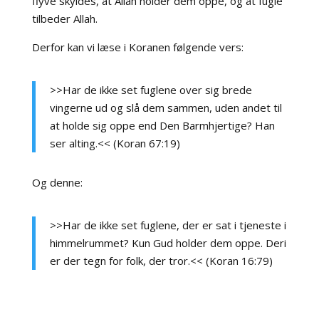
flyve skyldes, at Allah holder dem oppe, og at fugle
tilbeder Allah.
Derfor kan vi læse i Koranen følgende vers:
>>Har de ikke set fuglene over sig brede
vingerne ud og slå dem sammen, uden andet til
at holde sig oppe end Den Barmhjertige? Han
ser alting.<< (Koran 67:19)
Og denne:
>>Har de ikke set fuglene, der er sat i tjeneste i
himmelrummet? Kun Gud holder dem oppe. Deri
er der tegn for folk, der tror.<< (Koran 16:79)