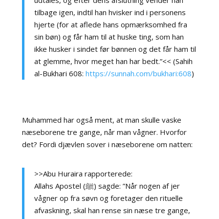
udtales, og efter dens afslutning vender han
tilbage igen, indtil han hvisker ind i personens
hjerte (for at aflede hans opmærksomhed fra
sin bøn) og får ham til at huske ting, som han
ikke husker i sindet før bønnen og det får ham til
at glemme, hvor meget han har bedt.”<< (Sahih
al-Bukhari 608:
https://sunnah.com/bukhari:608
)
Muhammed har også ment, at man skulle vaske
næseborene tre gange, når man vågner. Hvorfor
det? Fordi djævlen sover i næseborene om natten:
>>Abu Huraira rapporterede:
Allahs Apostel (ﷺ) sagde: ”Når nogen af jer
vågner op fra søvn og foretager den rituelle
afvaskning, skal han rense sin næse tre gange,