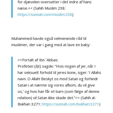
for djævelen overnatter i det indre af hans
næse.<< (Sahih Muslim 238:
https://sunnah.com/muslim:238
)
Muhammed havde også velmenende råd til
muslimer, der var i gang med at lave en baby:
>>Fortalt af Ibn `Abbas:
Profeten (ﷺ) sagde: “Hvis nogen af jer, når I
har seksuelt forhold til jeres kone, siger: ‘I Allahs
navn. O Allah! Beskyt os mod Satan og forhindr
Satan i at nærme sig vores afkom, du vil give
os,’ og hvis han får et barn (som følge af denne
relation) vil Satan ikke skade det.”<< (Sahih al-
Bukhari 3271:
https://sunnah.com/bukhari:3271
)