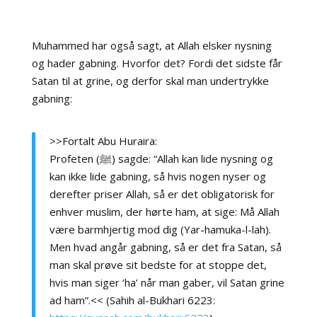
Muhammed har også sagt, at Allah elsker nysning
og hader gabning. Hvorfor det? Fordi det sidste får
Satan til at grine, og derfor skal man undertrykke
gabning:
>>Fortalt Abu Huraira:
Profeten (ﷺ) sagde: “Allah kan lide nysning og
kan ikke lide gabning, så hvis nogen nyser og
derefter priser Allah, så er det obligatorisk for
enhver muslim, der hørte ham, at sige: Må Allah
være barmhjertig mod dig (Yar-hamuka-l-lah).
Men hvad angår gabning, så er det fra Satan, så
man skal prøve sit bedste for at stoppe det,
hvis man siger ‘ha’ når man gaber, vil Satan grine
ad ham”.<<
(
Sahih al-Bukhari 6223: