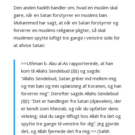
Den anden hadith handler om, hvad en muslim skal
gøre, når en Satan forstyrrer en muslims bøn.
Muhammed har sagt, at når en Satan forstyrrer og
forvirrer en muslims religiøse pligter, så skal
muslimen spytte luftigt tre gange i venstre side for
at afvise Satan:
>>Uthman b. Abu al-As rapporterede, at han
kom til Allahs Sendebud (ﷺ) og sagde:
”Allahs Sendebud, Satan griber ind mellem mig
og min bøn og min oplæsning af Koranen, og han
forvirrer mig”. Derefter sagde Allahs Sendebud
(ﷺ): ”Det er handlinger fra Satan (djævelen), der
er kendt som Khinzab, og når du opfatter dens
virkning, skal du søge tilflugt hos Allah fra det og
spytte tre gange til venstre for dig”. Jeg gjorde
det, og Allah fjernede det fra mig.<<
(
Sahih