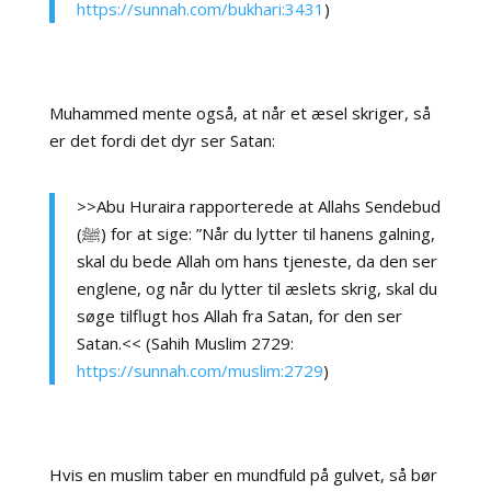
https://sunnah.com/bukhari:3431
)
Muhammed mente også, at når et æsel skriger, så
er det fordi det dyr ser Satan:
>>Abu Huraira rapporterede at Allahs Sendebud
(ﷺ) for at sige: ”Når du lytter til hanens galning,
skal du bede Allah om hans tjeneste, da den ser
englene, og når du lytter til æslets skrig, skal du
søge tilflugt hos Allah fra Satan, for den ser
Satan.<< (Sahih Muslim 2729:
https://sunnah.com/muslim:2729
)
Hvis en muslim taber en mundfuld på gulvet, så bør