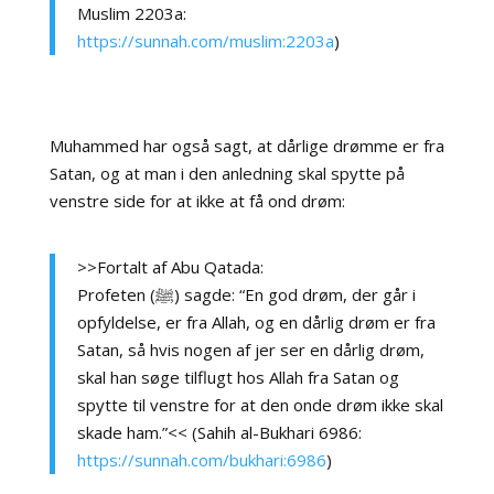
Muslim 2203a:
https://sunnah.com/muslim:2203a
)
Muhammed har også sagt, at dårlige drømme er fra
Satan, og at man i den anledning skal spytte på
venstre side for at ikke at få ond drøm:
>>Fortalt af Abu Qatada:
Profeten (ﷺ) sagde: “En god drøm, der går i
opfyldelse, er fra Allah, og en dårlig drøm er fra
Satan, så hvis nogen af jer ser en dårlig drøm,
skal han søge tilflugt hos Allah fra Satan og
spytte til venstre for at den onde drøm ikke skal
skade ham.”<< (Sahih al-Bukhari 6986:
https://sunnah.com/bukhari:6986
)