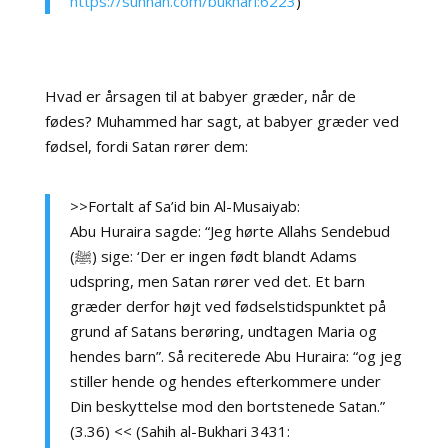
https://sunnah.com/bukhari:6223
)
Hvad er årsagen til at babyer græder, når de
fødes? Muhammed har sagt, at babyer græder ved
fødsel, fordi Satan rører dem:
>>Fortalt af Sa’id bin Al-Musaiyab:
Abu Huraira sagde: “Jeg hørte Allahs Sendebud
(ﷺ) sige: ‘Der er ingen født blandt Adams
udspring, men Satan rører ved det. Et barn
græder derfor højt ved fødselstidspunktet på
grund af Satans berøring, undtagen Maria og
hendes barn”. Så reciterede Abu Huraira: “og jeg
stiller hende og hendes efterkommere under
Din beskyttelse mod den bortstenede Satan.”
(3.36) << (Sahih al-Bukhari 3431: