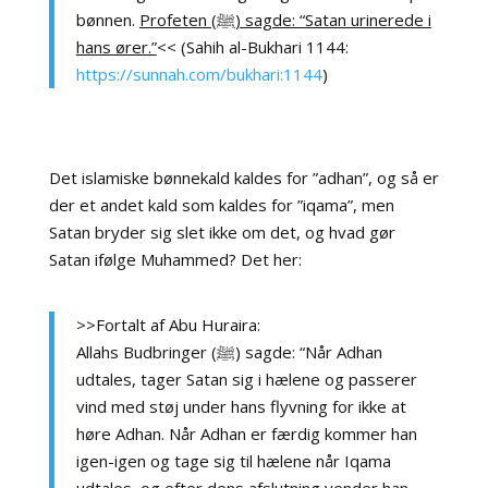
bønnen.
Profeten (ﷺ) sagde: “Satan urinerede i
hans ører.”
<< (Sahih al-Bukhari 1144:
https://sunnah.com/bukhari:1144
)
Det islamiske bønnekald kaldes for ”adhan”, og så er
der et andet kald som kaldes for ”iqama”, men
Satan bryder sig slet ikke om det, og hvad gør
Satan ifølge Muhammed? Det her:
>>Fortalt af Abu Huraira:
Allahs Budbringer (ﷺ) sagde: “Når Adhan
udtales, tager Satan sig i hælene og passerer
vind med støj under hans flyvning for ikke at
høre Adhan. Når Adhan er færdig kommer han
igen-igen og tage sig til hælene når Iqama