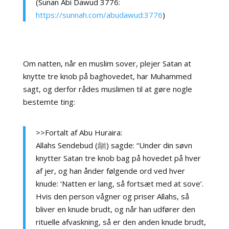
(Sunan Abi Dawud 3776:
https://sunnah.com/abudawud:3776
)
Om natten, når en muslim sover, plejer Satan at
knytte tre knob på baghovedet, har Muhammed
sagt, og derfor rådes muslimen til at gøre nogle
bestemte ting:
>>Fortalt af Abu Huraira:
Allahs Sendebud (ﷺ) sagde: “Under din søvn
knytter Satan tre knob bag på hovedet på hver
af jer, og han ånder følgende ord ved hver
knude: ‘Natten er lang, så fortsæt med at sove’.
Hvis den person vågner og priser Allahs, så
bliver en knude brudt, og når han udfører den
rituelle afvaskning, så er den anden knude brudt,