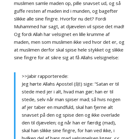
muslimen samle maden op, pille snavset ud, og så
guffe resten af maden ind i munden, og bagefter
slikke alle sine fingre. Hvorfor nu det? Fordi
Muhammed har sagt, at djævelen vil spise det mad!
Og fordi Allah har velsignet en lille krumme af
maden, men som muslimen ikke ved hvor det er, og
at muslimen derfor skal spise hele stykket og slikke
sine fingre for at sikre sig at få Allahs velsignelse:
>>Jabir rapporterede:
Jeg hørte Allahs Apostel (ﷺ) sige: ”Satan er til
stede med jer i alt, hvad man gør; han er til
stede, selv når man spiser mad; så hvis nogen
af jer taber en mundfuld, skal han fjerne alt
snavset på den og spise den og ikke overlade
den til djævelen; og når han er færdig (mad),
skal han slikke sine fingre, for han ved ikke, i
hvilken del af hans mad velsignelsen ligger. <<