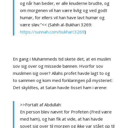
og når han beder, er alle knuderne brudte, og
om morgenen vil han være livlig og ved godt
humør, for ellers vil han have lavt humør og
være sløv.”<< (Sahih al-Bukhari 3269:
https://sunnah.com/bukhari:3269
)
En gang i Muhammeds tid skete det, at en muslim
sov sig over og missede bønnen. Hvorfor sov
muslimen sig over? Allahs profet havde lagt to og
to sammen og kom med forklaringen på mysteriet:
Det skyldtes, at Satan havde tisset ham i ørene:
>>Fortalt af Abdullah:
En person blev nævnt for Profeten (Fred være
med ham), og han fik at vide, at han havde
sovet sig over til morgen og ikke var stået op til