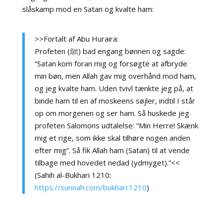
slåskamp mod en Satan og kvalte ham:
>>Fortalt af Abu Huraira:
Profeten (ﷺ) bad engang bønnen og sagde:
“Satan kom foran mig og forsøgte at afbryde
min bøn, men Allah gav mig overhånd mod ham,
og jeg kvalte ham. Uden tvivl tænkte jeg på, at
binde ham til en af moskeens søjler, indtil I står
op om morgenen og ser ham. Så huskede jeg
profeten Salomons udtalelse: “Min Herre! Skænk
mig et rige, som ikke skal tilhøre nogen anden
efter mig”. Så fik Allah ham (Satan) til at vende
tilbage med hovedet nedad (ydmyget).”<<
(Sahih al-Bukhari 1210:
https://sunnah.com/bukhari:1210
)