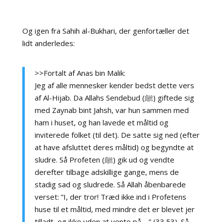
Og igen fra Sahih al-Bukhari, der genfortæller det
lidt anderledes:
>>Fortalt af Anas bin Malik:
Jeg af alle mennesker kender bedst dette vers
af Al-Hijab. Da Allahs Sendebud (ﷺ) giftede sig
med Zaynab bint Jahsh, var hun sammen med
ham i huset, og han lavede et måltid og
inviterede folket (til det). De satte sig ned (efter
at have afsluttet deres måltid) og begyndte at
sludre. Så Profeten (ﷺ) gik ud og vendte
derefter tilbage adskillige gange, mens de
stadig sad og sludrede. Så Allah åbenbarede
verset: ”I, der tror! Træd ikke ind i Profetens
huse til et måltid, med mindre det er blevet jer
tilladt, og ikke uden at vente på,…” (33.53). Så