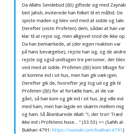
Da Allahs Sendebud (ﷺ) giftede sig med Zaynab
bint Jahsh, inviterede han folket til et måltid. De
spiste maden og blev ved med at sidde og tale.
Derefter (viste Profeten) dem, sådan at han var
klar til at rejse sig, men alligevel stod de ikke op.
Da han bemærkede, at (der ingen reaktion var
på hans bevægelse), rejste han sig, og de andre
rejste sig også undtagen tre personer, der blev
ved med at sidde. Profeten (ﷺ) kom tilbage for
at komme ind i sit hus, men han gik væk igen.
Derefter gik de, hvorefter jeg tog ud og gik til
Profeten (ﷺ) for at fortælle ham, at de var
gået, så han kom og gik ind i sit hus. Jeg ville ind
med ham, men han lagde en skærm mellem mig
og ham. Så åbenbarede Allah: ”I, der tror! Træd
ikke ind i Profetens huse… ” (33.53) << (Sahih al-
Bukhari 4791:
https://sunnah.com/bukhari:4791
)