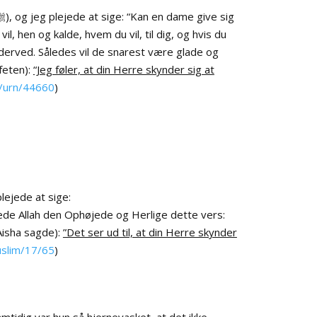
, hen og kalde, hvem du vil, til dig, og hvis du
erved. Således vil de snarest være glade og
feten):
“Jeg føler, at din Herre skynder sig at
m/urn/44660
)
lejede at sige:
arede Allah den Ophøjede og Herlige dette vers:
(Aisha sagde):
”Det ser ud til, at din Herre skynder
uslim/17/65
)