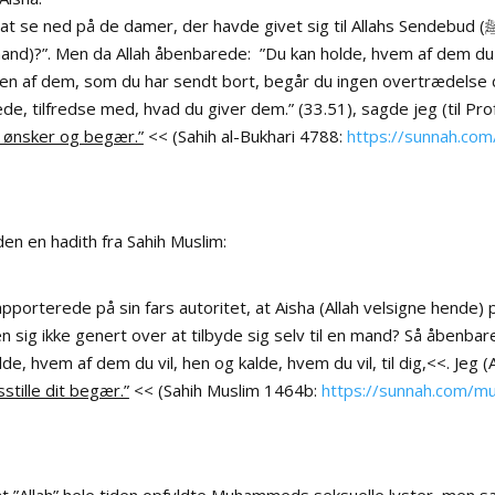
ed på de damer, der havde givet sig til Allahs Sendebud (ﷺ), og jeg plejede at sige: “Kan en dame give sig
 mand)?”. Men da Allah åbenbarede: ”Du kan holde, hvem af dem du vil
en af dem, som du har sendt bort, begår du ingen overtrædelse d
de, tilfredse med, hvad du giver dem.” (33.51), sagde jeg (til Pro
e ønsker og begær.”
<<
(
Sahih al-Bukhari 4788:
https://sunnah.co
en en hadith fra Sahih Muslim:
porterede på sin fars autoritet, at Aisha (Allah velsigne hende) p
en sig ikke genert over at tilbyde sig selv til en mand? Så åbenb
de, hvem af dem du vil, hen og kalde, hvem du vil, til dig,<<. Jeg 
dsstille dit begær.”
<< (Sahih Muslim 1464b:
https://sunnah.com/m