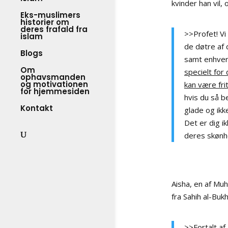
kvinder han vil,
Eks-muslimers
historier om
deres frafald fra
>>Profet! Vi
islam
de døtre af 
Blogs
samt enhver 
Om
specielt for
ophavsmanden
og motivationen
kan være frit 
for hjemmesiden
hvis du så b
Kontakt
glade og ikk
Det er dig i
deres skønhe
Aisha, en af Mu
fra Sahih al-Bukh
>>Fortalt af 