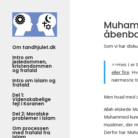
Muhamme
åbenba
Som vi har disku
Om tandhjulet.dk
Intro om
jødedommen,
>>Hvis I er 
kristendommen
og frafald
eller fire
. Hv
nærmeste til
Intro om islam og
frafald
Del 1:
Men hvad med de
Videnskabelige
fejl i Koranen
Allah elskede M
Del 2: Moralske
Muhammed kunne
problemer i islam
muslimer, der m
Om processen
Derfor har Muha
med frafald fra
islam