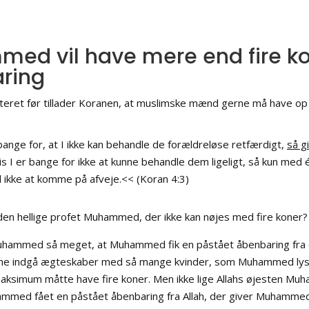
d vil have mere end fire kone
ring
teret før tillader Koranen, at muslimske mænd gerne må have op ti
bange for, at I ikke kan behandle de forældreløse retfærdigt,
så g
is I er bange for ikke at kunne behandle dem ligeligt, så kun med én
 ikke at komme på afveje.<< (Koran 4:3)
n hellige profet Muhammed, der ikke kan nøjes med fire koner?
uhammed så meget, at Muhammed fik en påstået åbenbaring fra de
 indgå ægteskaber med så mange kvinder, som Muhammed lysted
aksimum måtte have fire koner. Men ikke lige Allahs øjesten M
mmed fået en påstået åbenbaring fra Allah, der giver Muhammed lov