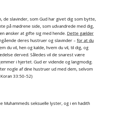
øn, de slavinder, som Gud har givet dig som bytte,
 tante på mødrene side, som udvandrede med dig,
ten ønsker at gifte sig med hende.
Dette gælder
 angående deres hustruer og slavinder –
for at du
 du vil, hen og kalde, hvem du vil, til dig, og
ædelse derved. Således vil de snarest være
gemmer i hjertet. Gud er vidende og langmodig.
skifter nogle af dine hustruer ud med dem, selvom
 (Koran 33:50-52)
te Muhammeds seksuelle lyster, og i en hadith