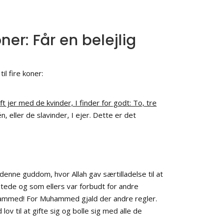
r: Får en belejlig
l fire koner:
ift jer med de kvinder, I finder for godt: To, tre
, eller de slavinder, I ejer. Dette er det
nne guddom, hvor Allah gav særtilladelse til at
e og som ellers var forbudt for andre
uhammed! For Muhammed gjald der andre regler.
 til at gifte sig og bolle sig med alle de