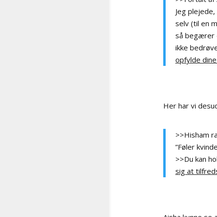
Jeg plejede, at se n
selv (til en
så begærer 
ikke bedrøve
opfylde din
Her har vi desud
>>Hisham rap
”Føler kvind
>>Du kan hol
sig at tilfre