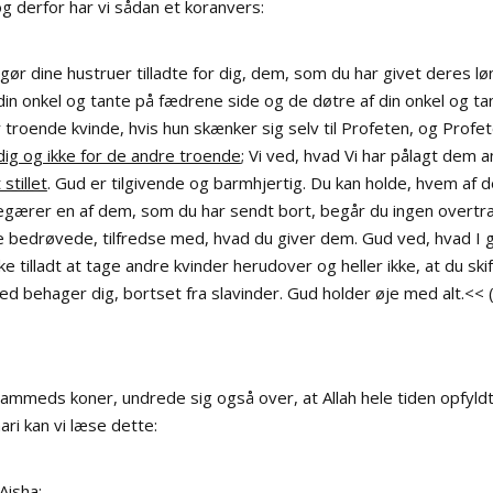
 og derfor har vi sådan et koranvers:
 gør dine hustruer tilladte for dig, dem, som du har givet deres l
din onkel og tante på fædrene side og de døtre af din onkel og
troende kvinde, hvis hun skænker sig selv til Profeten, og Profe
 dig og ikke for de andre troende
; Vi ved, hvad Vi har pålagt dem
stillet
. Gud er tilgivende og barmhjertig. Du kan holde, hvem af dem
egærer en af dem, som du har sendt bort, begår du ingen overtr
e bedrøvede, tilfredse med, hvad du giver dem. Gud ved, hvad I 
kke tilladt at tage andre kvinder herudover og heller ikke, at du 
d behager dig, bortset fra slavinder. Gud holder øje med alt.<<
hammeds koner, undrede sig også over, at Allah hele tiden opfyld
ari kan vi læse dette:
Aisha: