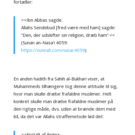
fortæller:
>>Ibn Abbas sagde:
Allahs Sendebud [fred være med ham] sagde:
”Den, der udskifter sin religion, dræb ham”.<<
(Sunan an-Nasa’i 4059:
https://sunnah.com/nasai:4059
)
En anden hadith fra Sahih al-Bukhari viser, at
Muhammeds tilhængere tog denne attitude til sig,
hvor man skulle dræbe frafaldne muslimer. Helt
konkret skulle man dræbe frafaldne muslimer på
den rigtige måde, dvs. uden at brænde dem med
ild, da det var Allahs straffemetode lød det:
>>Fortalt af Ikrima: