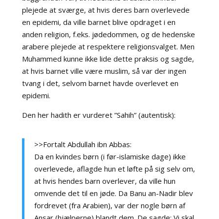
plejede at sværge, at hvis deres barn overlevede
en epidemi, da ville barnet blive opdraget i en
anden religion, f.eks. jødedommen, og de hedenske
arabere plejede at respektere religionsvalget. Men
Muhammed kunne ikke lide dette praksis og sagde,
at hvis barnet ville være muslim, så var der ingen
tvang i det, selvom barnet havde overlevet en
epidemi.
Den her hadith er vurderet ”Sahih” (autentisk):
>>Fortalt Abdullah ibn Abbas:
Da en kvindes børn (i før-islamiske dage) ikke
overlevede, aflagde hun et løfte på sig selv om,
at hvis hendes barn overlever, da ville hun
omvende det til en jøde. Da Banu an-Nadir blev
fordrevet (fra Arabien), var der nogle børn af
Ansar (hjælperne) blandt dem. De sagde: Vi skal