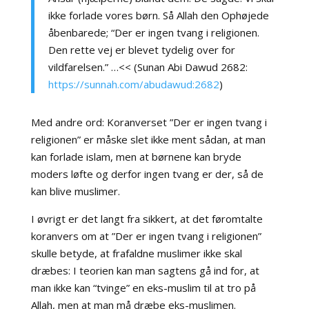
ikke forlade vores børn. Så Allah den Ophøjede
åbenbarede; “Der er ingen tvang i religionen.
Den rette vej er blevet tydelig over for
vildfarelsen.”
…<< (Sunan Abi Dawud 2682:
https://sunnah.com/abudawud:2682
)
Med andre ord: Koranverset ”Der er ingen tvang i
religionen” er måske slet ikke ment sådan, at man
kan forlade islam, men at børnene kan bryde
moders løfte og derfor ingen tvang er der, så de
kan blive muslimer.
I øvrigt er det langt fra sikkert, at det føromtalte
koranvers om at ”Der er ingen tvang i religionen”
skulle betyde, at frafaldne muslimer ikke skal
dræbes: I teorien kan man sagtens gå ind for, at
man ikke kan “tvinge” en eks-muslim til at tro på
Allah, men at man må dræbe eks-muslimen.