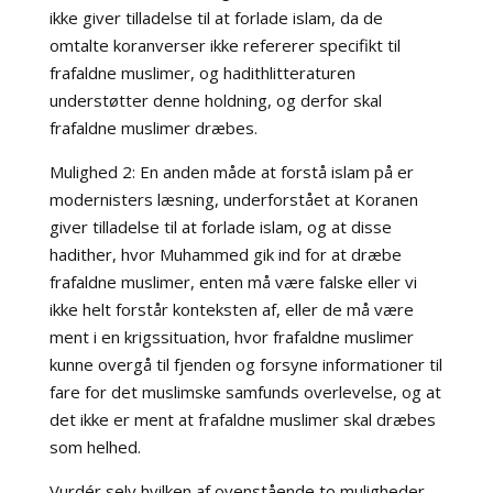
ikke giver tilladelse til at forlade islam, da de
omtalte koranverser ikke refererer specifikt til
frafaldne muslimer, og
hadithlitteraturen
understøtter denne holdning, og derfor skal
frafaldne muslimer dræbes.
Mulighed 2: En anden måde at forstå islam på er
modernisters læsning, underforstået at Koranen
giver tilladelse til at forlade islam, og at disse
hadither, hvor Muhammed gik ind for at dræbe
frafaldne muslimer, enten må være falske eller vi
ikke helt forstår konteksten af, eller de må være
ment i en krigssituation, hvor frafaldne muslimer
kunne overgå til fjenden og forsyne informationer til
fare for det muslimske samfunds overlevelse, og at
det ikke er ment at frafaldne muslimer skal dræbes
som helhed.
Vurdér selv hvilken af ovenstående to muligheder,