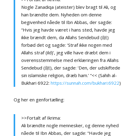
Nogle Zanadiqa (ateister) blev bragt til Ali, og
han brændte dem. Nyheden om denne
begivenhed nåede til Ibn Abbas, der sagde:
“Hvis jeg havde været i hans sted, havde jeg
ikke brændt dem, da Allahs Sendebud (ﷺ)
forbød det og sagde: ‘Straf ikke nogen med
Allahs straf (ild)’, jeg ville have dræbt dem i
overensstemmelse med erklæringen fra Allahs
Sendebud (ﷺ), der sagde: ‘Den, der udskiftede
sin islamiske religion, dræb ham.’ “<< (Sahih al-
Bukhari 6922:
https://sunnah.com/bukhari:6922
)
Og her en genfortælling:
>>Fortalt af Ikrima:
Ali brændte nogle mennesker, og denne nyhed
nåede til Ibn Abbas, der sagde: “Havde jeg