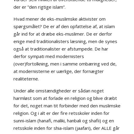
der er ”den rigtige islam”.
Hvad mener de eks-muslimske aktivister om
spørgsmålet? De er af den opfattelse af, at islam
går ind for at dræbe eks-muslimer. De er derfor
enige med traditionalisters læsning, men de synes
også at traditionalister er afstumpede. De har
derfor sympati med modernisters
(over)fortolkning, men i samme ombæring ved de,
at modernisterne er uærlige, der fornægter
realiteterne.
Under alle omstændigheder er sådan noget
harmløst som at forlade en religion og blive dræbt
for det, noget man tit forbinder med den muslimske
religion. Og i alt er der fire retsskoler inden for
sunni-islam (hanafi, maliki, hanbali og shafii) og en
retsskole inden for shia-islam (jaafari), der ALLE går