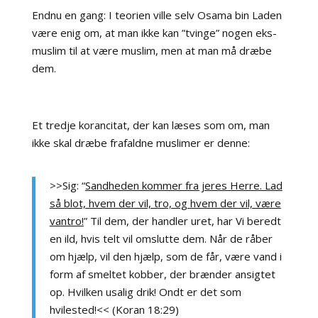
Endnu en gang: I teorien ville selv Osama bin Laden
være enig om, at man ikke kan ”tvinge” nogen eks-
muslim til at være muslim, men at man må dræbe
dem.
Et tredje korancitat, der kan læses som om, man
ikke skal dræbe frafaldne muslimer er denne:
>>Sig: “
Sandheden kommer fra jeres Herre. Lad
så blot, hvem der vil, tro, og hvem der vil, være
vantro!
” Til dem, der handler uret, har Vi beredt
en ild, hvis telt vil omslutte dem. Når de råber
om hjælp, vil den hjælp, som de får, være vand i
form af smeltet kobber, der brænder ansigtet
op. Hvilken usalig drik! Ondt er det som
hvilested!<< (Koran 18:29)