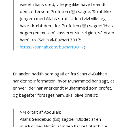
været i hans sted, ville jeg ikke have brændt
dem, eftersom Profeten (ﷺ) sagde: ‘Straf ikke
(nogen) med Allahs straf’. Uden tvivl ville jeg
have dræbt dem, for Profeten (ﷺ) sagde: ‘Hvis
nogen (en muslim) kasserer sin religion, så dræb
ham’.”<< (Sahih al-Bukhari 3017:
https://sunnah.com/bukhari:3017
)
En anden hadith som også er fra Sahih al-Bukhari
har denne information, hvor Muhammed har sagt, at
enhver, der har anerkendt Muhammed som profet,
og bagefter forsaget ham, skal blive dræbt:
>>Fortalt af Abdullah:
Allahs Sendebud (ﷺ) sagde: “Blodet af en
muslim, der tilstår, at ingen har ret til at blive