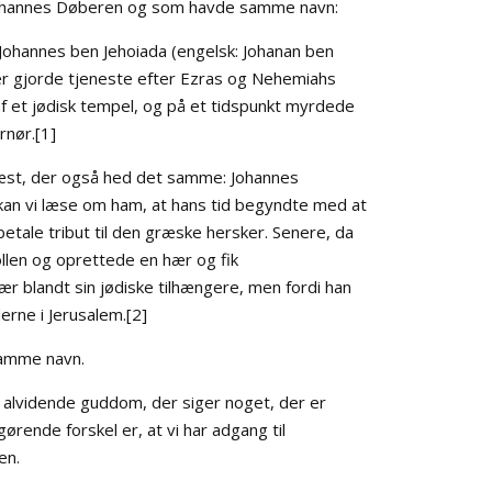
 før Johannes Døberen og som havde samme navn:
Johannes ben Jehoiada (engelsk: Johanan ben
der gjorde tjeneste efter Ezras og Nehemiahs
f et jødisk tempel, og på et tidspunkt myrdede
rnør.[1]
ræst, der også hed det samme: Johannes
 kan vi læse om ham, at hans tid begyndte med at
etale tribut til den græske hersker. Senere, da
llen og oprettede en hær og fik
r blandt sin jødiske tilhængere, men fordi han
erne i Jerusalem.[2]
samme navn.
 alvidende guddom, der siger noget, der er
rende forskel er, at vi har adgang til
en.