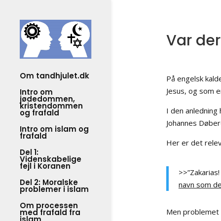
Var der
Om tandhjulet.dk
På engelsk kalde
Jesus, og som e
Intro om
jødedommen,
kristendommen
I den anledning
og frafald
Johannes Døber
Intro om islam og
frafald
Her er det rele
Del 1:
Videnskabelige
fejl i Koranen
>>”Zakarias!
Del 2: Moralske
navn som d
problemer i islam
Om processen
Men problemet e
med frafald fra
islam