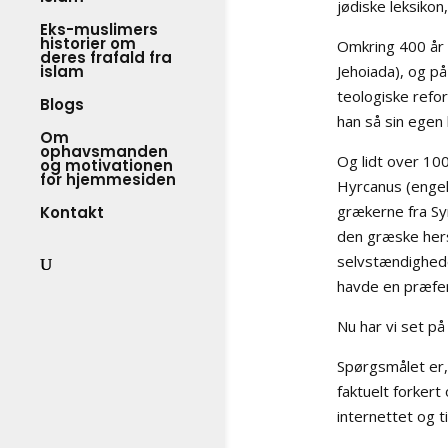
jødiske leksikon
Eks-muslimers
historier om
Omkring 400 år 
deres frafald fra
Jehoiada), og p
islam
teologiske refo
Blogs
han så sin egen 
Om
ophavsmanden
Og lidt over 10
og motivationen
for hjemmesiden
Hyrcanus (engel
grækerne fra Syr
Kontakt
den græske hers
selvstændighede
havde en præfere
Nu har vi set p
Spørgsmålet er,
faktuelt forkert
internettet og t