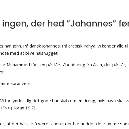
 ingen, der hed ”Johannes” f
s han John. På dansk Johannes. På arabisk Yahya. Vi kender alle 
ndte med at blive halshugget.
 har Muhammed fået en påstået åbenbaring fra Allah, der påstår, 
en.
vante koranvers:
 Vi forkynder dig det gode budskab om en dreng, hvis navn skal 
et
.”<< (Koran 19:7)
r, at der har altså været andre, der har heddet det samme som 