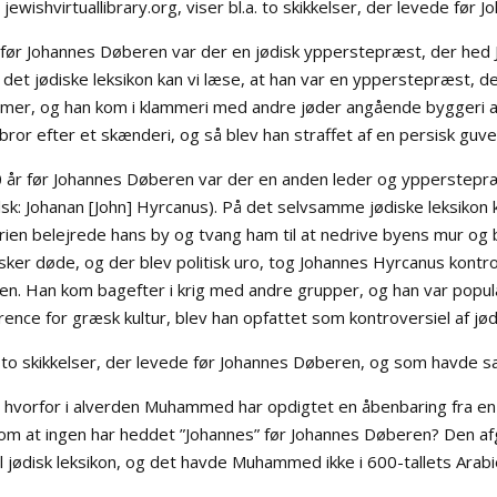
, jewishvirtuallibrary.org, viser bl.a. to skikkelser, der levede
før Johannes Døberen var der en jødisk ypperstepræst, der hed 
å det jødiske leksikon kan vi læse, at han var en ypperstepræst, 
rmer, og han kom i klammeri med andre jøder angående byggeri a
bror efter et skænderi, og så blev han straffet af en persisk guve
0 år før Johannes Døberen var der en anden leder og ypperstep
sk: Johanan [John] Hyrcanus). På det selvsamme jødiske leksikon
ien belejrede hans by og tvang ham til at nedrive byens mur og b
ker døde, og der blev politisk uro, tog Johannes Hyrcanus kontro
n. Han kom bagefter i krig med andre grupper, og han var populæ
nce for græsk kultur, blev han opfattet som kontroversiel af jød
å to skikkelser, der levede før Johannes Døberen, og som havde 
 hvorfor i alverden Muhammed har opdigtet en åbenbaring fra en
 om at ingen har heddet ”Johannes” før Johannes Døberen? Den afgø
il jødisk leksikon, og det havde Muhammed ikke i 600-tallets Arabi