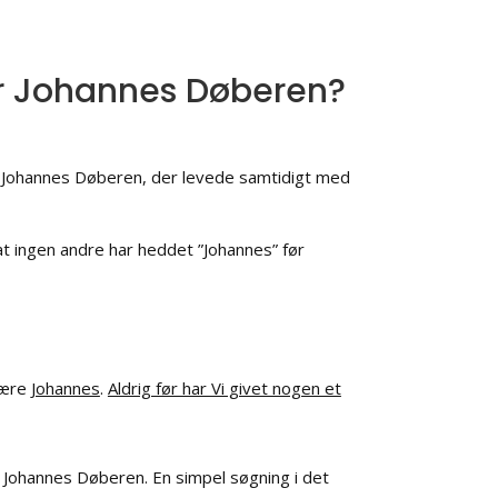
ør Johannes Døberen?
til Johannes Døberen, der levede samtidigt med
at ingen andre har heddet ”Johannes” før
være
Johannes
.
Aldrig før har Vi givet nogen et
Johannes Døberen. En simpel søgning i det