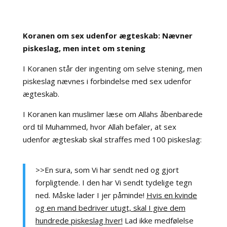
Koranen om
sex udenfor ægteskab
: Nævner
piskeslag, men intet om stening
I Koranen står der ingenting om selve stening, men
piskeslag nævnes i forbindelse med sex udenfor
ægteskab.
I Koranen kan muslimer læse om Allahs åbenbarede
ord til Muhammed, hvor Allah befaler, at sex
udenfor ægteskab skal straffes med 100 piskeslag:
>>En sura, som Vi har sendt ned og gjort
forpligtende. I den har Vi sendt tydelige tegn
ned. Måske lader I jer påminde!
Hvis en kvinde
og en mand bedriver utugt, skal I give dem
hundrede piskeslag hver!
Lad ikke medfølelse