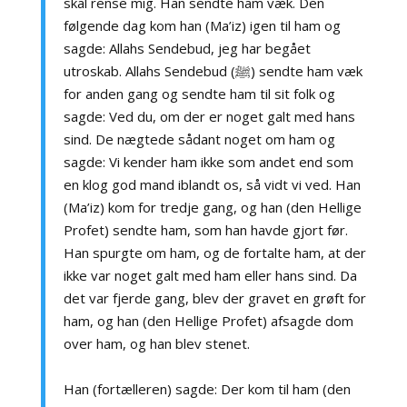
skal rense mig. Han sendte ham væk. Den
følgende dag kom han (Ma’iz) igen til ham og
sagde: Allahs Sendebud, jeg har begået
utroskab. Allahs Sendebud (ﷺ) sendte ham væk
for anden gang og sendte ham til sit folk og
sagde: Ved du, om der er noget galt med hans
sind. De nægtede sådant noget om ham og
sagde: Vi kender ham ikke som andet end som
en klog god mand iblandt os, så vidt vi ved. Han
(Ma’iz) kom for tredje gang, og han (den Hellige
Profet) sendte ham, som han havde gjort før.
Han spurgte om ham, og de fortalte ham, at der
ikke var noget galt med ham eller hans sind. Da
det var fjerde gang, blev der gravet en grøft for
ham, og han (den Hellige Profet) afsagde dom
over ham, og han blev stenet.
Han (fortælleren) sagde: Der kom til ham (den