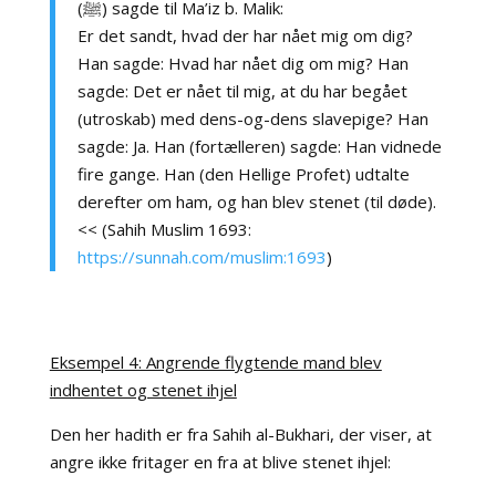
(ﷺ) sagde til Ma’iz b. Malik:
Er det sandt, hvad der har nået mig om dig?
Han sagde: Hvad har nået dig om mig? Han
sagde: Det er nået til mig, at du har begået
(utroskab) med dens-og-dens slavepige? Han
sagde: Ja. Han (fortælleren) sagde: Han vidnede
fire gange. Han (den Hellige Profet) udtalte
derefter om ham, og han blev stenet (til døde).
<< (Sahih Muslim 1693:
https://sunnah.com/muslim:1693
)
Eksempel 4: Angrende flygtende mand blev
indhentet og stenet ihjel
Den her hadith er fra Sahih al-Bukhari, der viser, at
angre ikke fritager en fra at blive stenet ihjel: