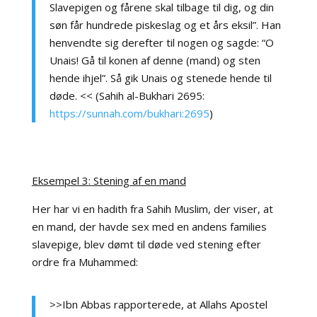
Slavepigen og fårene skal tilbage til dig, og din
søn får hundrede piskeslag og et års eksil”. Han
henvendte sig derefter til nogen og sagde: “O
Unais! Gå til konen af denne (mand) og sten
hende ihjel”. Så gik Unais og stenede hende til
døde. << (Sahih al-Bukhari 2695:
https://sunnah.com/bukhari:2695
)
Eksempel 3: Stening af en mand
Her har vi en hadith fra Sahih Muslim, der viser, at
en mand, der havde sex med en andens families
slavepige, blev dømt til døde ved stening efter
ordre fra Muhammed:
>>Ibn Abbas rapporterede, at Allahs Apostel