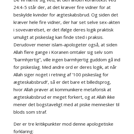
24:4-5 står der, at det kræver fire vidner for at
beskylde kvinder for ægteskabsbrud. Og siden det
kræver hele fire vidner, der har set selve sex-akten
i soveværelset, er det ifølge deres logik praktisk
umuligt at piskeslag kan finde sted i praksis.
Derudover mener islam-apologeter også, at siden
Allah flere gange i Koranen omtaler sig selv som
”barmhjertig”, ville ingen barmhjertig guddom gå ind
for piskeslag. Med andre ord er deres logik, at når
Allah siger noget i retning af ’100 piskeslag for
ægteskabsbrud!’, så er det bare et billedsprog,
hvor Allah prøver at kommunikere metaforisk at
ægteskabsbrud er meget forkert, og at Allah ikke
mener det bogstaveligt med at piske mennesker til
blods som straf.
Der er tre kritikpunkter mod denne apologetiske
forklaring: