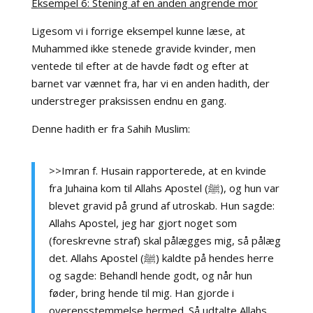
Eksempel 6: Stening af en anden angrende mor
Ligesom vi i forrige eksempel kunne læse, at
Muhammed ikke stenede gravide kvinder, men
ventede til efter at de havde født og efter at
barnet var vænnet fra, har vi en anden hadith, der
understreger praksissen endnu en gang.
Denne hadith er fra Sahih Muslim:
>>Imran f. Husain rapporterede, at en kvinde
fra Juhaina kom til Allahs Apostel (ﷺ), og hun var
blevet gravid på grund af utroskab. Hun sagde:
Allahs Apostel, jeg har gjort noget som
(foreskrevne straf) skal pålægges mig, så pålæg
det. Allahs Apostel (ﷺ) kaldte på hendes herre
og sagde: Behandl hende godt, og når hun
føder, bring hende til mig. Han gjorde i
overensstemmelse hermed. Så udtalte Allahs