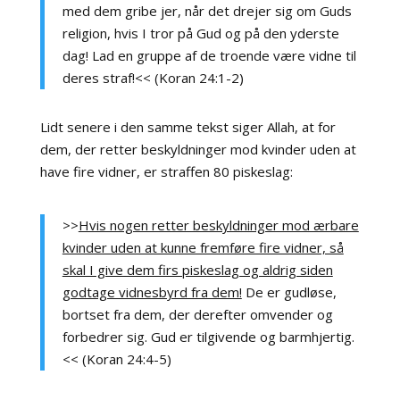
med dem gribe jer, når det drejer sig om Guds
religion, hvis I tror på Gud og på den yderste
dag! Lad en gruppe af de troende være vidne til
deres straf!<< (Koran 24:1-2)
Lidt senere i den samme tekst siger Allah, at for
dem, der retter beskyldninger mod kvinder uden at
have fire vidner, er straffen 80 piskeslag:
>>
Hvis nogen retter beskyldninger mod ærbare
kvinder uden at kunne fremføre fire vidner, så
skal I give dem firs piskeslag og aldrig siden
godtage vidnesbyrd fra dem!
De er gudløse,
bortset fra dem, der derefter omvender og
forbedrer sig. Gud er tilgivende og barmhjertig.
<< (Koran 24:4-5)