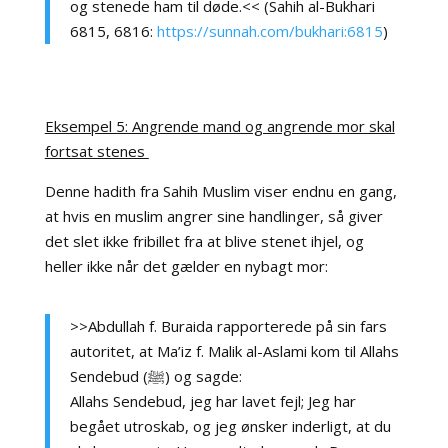
og stenede ham til døde.<< (Sahih al-Bukhari
6815, 6816:
https://sunnah.com/bukhari:6815
)
Eksempel 5: Angrende mand og angrende mor skal
fortsat stenes
Denne hadith fra Sahih Muslim viser endnu en gang,
at hvis en muslim angrer sine handlinger, så giver
det slet ikke fribillet fra at blive stenet ihjel, og
heller ikke når det gælder en nybagt mor:
>>Abdullah f. Buraida rapporterede på sin fars
autoritet, at Ma’iz f. Malik al-Aslami kom til Allahs
Sendebud (ﷺ) og sagde:
Allahs Sendebud, jeg har lavet fejl; Jeg har
begået utroskab, og jeg ønsker inderligt, at du