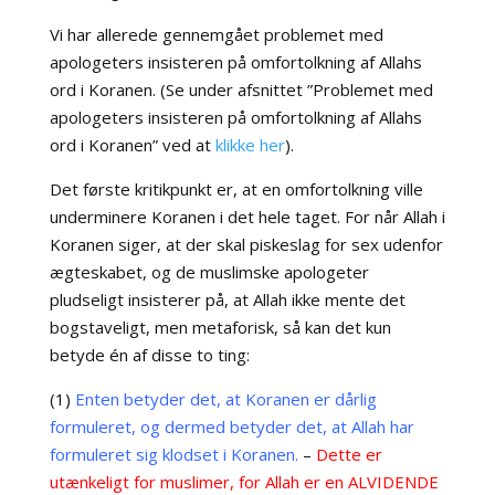
Vi har allerede gennemgået problemet med
apologeters insisteren på omfortolkning af Allahs
ord i Koranen. (Se under afsnittet ”Problemet med
apologeters insisteren på omfortolkning af Allahs
ord i Koranen” ved at
klikke her
).
Det første kritikpunkt er, at en omfortolkning ville
underminere Koranen i det hele taget. For når Allah i
Koranen siger, at der skal piskeslag for sex udenfor
ægteskabet, og de muslimske apologeter
pludseligt insisterer på, at Allah ikke mente det
bogstaveligt, men metaforisk, så kan det kun
betyde én af disse to ting:
(1)
Enten betyder det, at Koranen er dårlig
formuleret, og dermed betyder det, at Allah har
formuleret sig klodset i Koranen.
–
Dette er
utænkeligt for muslimer, for Allah er en ALVIDENDE