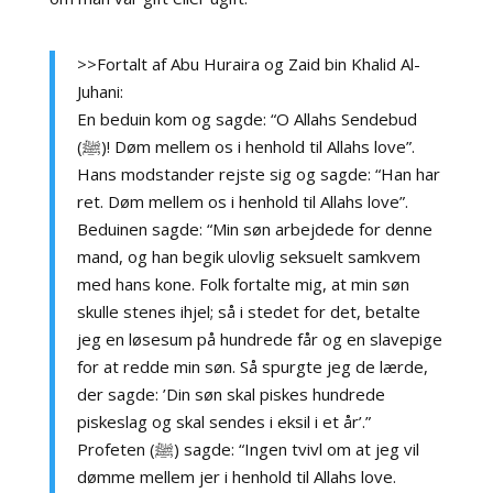
>>Fortalt af Abu Huraira og Zaid bin Khalid Al-
Juhani:
En beduin kom og sagde: “O Allahs Sendebud
(ﷺ)! Døm mellem os i henhold til Allahs love”.
Hans modstander rejste sig og sagde: “Han har
ret. Døm mellem os i henhold til Allahs love”.
Beduinen sagde: “Min søn arbejdede for denne
mand, og han begik ulovlig seksuelt samkvem
med hans kone. Folk fortalte mig, at min søn
skulle stenes ihjel; så i stedet for det, betalte
jeg en løsesum på hundrede får og en slavepige
for at redde min søn. Så spurgte jeg de lærde,
der sagde: ’Din søn skal piskes hundrede
piskeslag og skal sendes i eksil i et år’.”
Profeten (ﷺ) sagde: “Ingen tvivl om at jeg vil
dømme mellem jer i henhold til Allahs love.