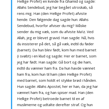
Hellige Profet) en kvinde fra Ghamid og sagde:
Allahs Sendebud, jeg har begået utroskab, så
rens mig. Han (den Hellige Profet) afviste
hende. Den følgende dag sagde hun: Allahs
Sendebud, hvorfor afviser du mig? Måske
sender du mig væk, som du afviste Ma’iz. Ved
Allah, jeg er blevet gravid. Han sagde: Nå, hvis
du insisterer på det, så gå væk, indtil du føder
(barnet). Da hun blev født, kom hun med barnet
(i svøbt) i en klud og sagde: Her er barnet, som
jeg har født. Han sagde: Gå bort og die ham,
indtil du vænner ham fra. Da hun havde vænnet
ham fra, kom hun til ham (den Hellige Profet)
med barnet, som holdt et stykke brød i hånden.
Hun sagde: Allahs Apostel, her er han, da jeg har
vænnet ham fra, og han spiser mad. Han (den
Hellige Profet) betroede barnet til en af
muslimerne og udtalte derefter straf. Og hun