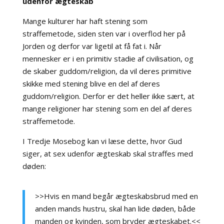
udenfor ægteskab
Mange kulturer har haft stening som
straffemetode, siden sten var i overflod her på
Jorden og derfor var ligetil at få fat i. Når
mennesker er i en primitiv stadie af civilisation, og
de skaber guddom/religion, da vil deres primitive
skikke med stening blive en del af deres
guddom/religion. Derfor er det heller ikke sært, at
mange religioner har stening som en del af deres
straffemetode.
I Tredje Mosebog kan vi læse dette, hvor Gud
siger, at sex udenfor ægteskab skal straffes med
døden:
>>Hvis en mand begår ægteskabsbrud med en
anden mands hustru, skal han lide døden, både
manden og kvinden, som bryder ægteskabet.<<