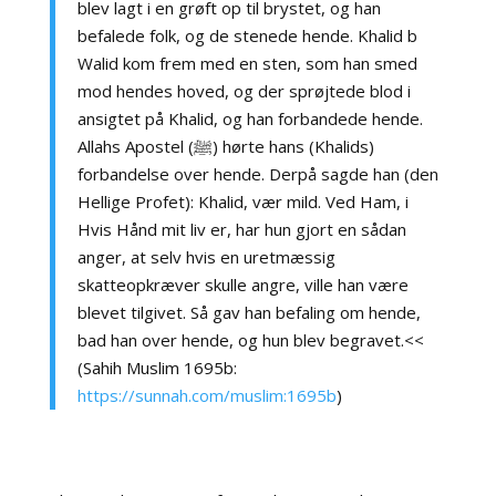
blev lagt i en grøft op til brystet, og han
befalede folk, og de stenede hende. Khalid b
Walid kom frem med en sten, som han smed
mod hendes hoved, og der sprøjtede blod i
ansigtet på Khalid, og han forbandede hende.
Allahs Apostel (ﷺ) hørte hans (Khalids)
forbandelse over hende. Derpå sagde han (den
Hellige Profet): Khalid, vær mild. Ved Ham, i
Hvis Hånd mit liv er, har hun gjort en sådan
anger, at selv hvis en uretmæssig
skatteopkræver skulle angre, ville han være
blevet tilgivet. Så gav han befaling om hende,
bad han over hende, og hun blev begravet.<<
(Sahih Muslim 1695b:
https://sunnah.com/muslim:1695b
)