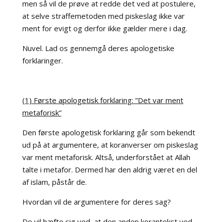
men så vil de prøve at redde det ved at postulere,
at selve straffemetoden med piskeslag ikke var
ment for evigt og derfor ikke gælder mere i dag.
Nuvel. Lad os gennemgå deres apologetiske
forklaringer.
(1) Første apologetisk forklaring: ”Det var ment
metaforisk”
Den første apologetisk forklaring går som bekendt
ud på at argumentere, at koranverser om piskeslag
var ment metaforisk. Altså, underforstået at Allah
talte i metafor. Dermed har den aldrig været en del
af islam, påstår de.
Hvordan vil de argumentere for deres sag?
De vil hæfte sig ved, at den anden korantekst ved