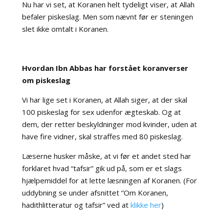
Nu har vi set, at Koranen helt tydeligt viser, at Allah
befaler piskeslag. Men som nævnt før er steningen
slet ikke omtalt i Koranen.
Hvordan Ibn Abbas har forstået koranverser
om piskeslag
Vi har lige set i Koranen, at Allah siger, at der skal
100 piskeslag for sex udenfor ægteskab. Og at
dem, der retter beskyldninger mod kvinder, uden at
have fire vidner, skal straffes med 80 piskeslag.
Læserne husker måske, at vi før et andet sted har
forklaret hvad “tafsir” gik ud på, som er et slags
hjælpemiddel for at lette læsningen af Koranen. (For
uddybning se under afsnittet ”Om Koranen,
hadithlitteratur og tafsir” ved at
klikke her
)