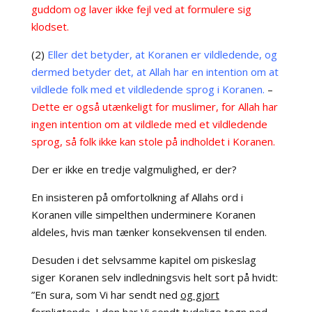
guddom og laver ikke fejl ved at formulere sig
klodset.
(2)
Eller det betyder, at Koranen er vildledende, og
dermed betyder det, at Allah har en intention om at
vildlede folk med et vildledende sprog i Koranen.
–
Dette er også utænkeligt for muslimer, for Allah har
ingen intention om at vildlede med et vildledende
sprog, så folk ikke kan stole på indholdet i Koranen.
Der er ikke en tredje valgmulighed, er der?
En insisteren på omfortolkning af Allahs ord i
Koranen ville simpelthen underminere Koranen
aldeles, hvis man tænker konsekvensen til enden.
Desuden i det selvsamme kapitel om piskeslag
siger Koranen selv indledningsvis helt sort på hvidt:
”En sura, som Vi har sendt ned
og gjort
forpligtende
. I den
har Vi sendt tydelige tegn ned
.