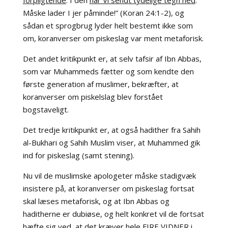
Måske lader I jer påminde!” (Koran 24:1-2), og
sådan et sprogbrug lyder helt bestemt ikke som
om, koranverser om piskeslag var ment metaforisk.
Det andet kritikpunkt er, at selv tafsir af Ibn Abbas,
som var Muhammeds fætter og som kendte den
første generation af muslimer, bekræfter, at
koranverser om piskelslag blev forstået
bogstaveligt.
Det tredje kritikpunkt er, at også hadither fra Sahih
al-Bukhari og Sahih Muslim viser, at Muhammed gik
ind for piskeslag (samt stening).
Nu vil de muslimske apologeter måske stadigvæk
insistere på, at koranverser om piskeslag fortsat
skal læses metaforisk, og at Ibn Abbas og
haditherne er dubiøse, og helt konkret vil de fortsat
hæfte sig ved, at det kræver hele FIRE VIDNER i