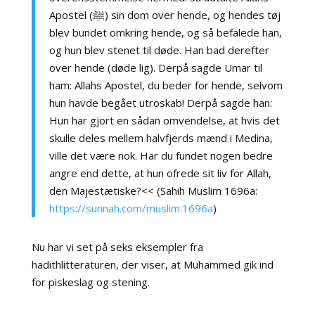
Apostel (ﷺ) sin dom over hende, og hendes tøj
blev bundet omkring hende, og så befalede han,
og hun blev stenet til døde. Han bad derefter
over hende (døde lig). Derpå sagde Umar til
ham: Allahs Apostel, du beder for hende, selvom
hun havde begået utroskab! Derpå sagde han:
Hun har gjort en sådan omvendelse, at hvis det
skulle deles mellem halvfjerds mænd i Medina,
ville det være nok. Har du fundet nogen bedre
angre end dette, at hun ofrede sit liv for Allah,
den Majestætiske?<< (Sahih Muslim 1696a:
https://sunnah.com/muslim:1696a
)
Nu har vi set på seks eksempler fra
hadithlitteraturen, der viser, at Muhammed gik ind
for piskeslag og stening.