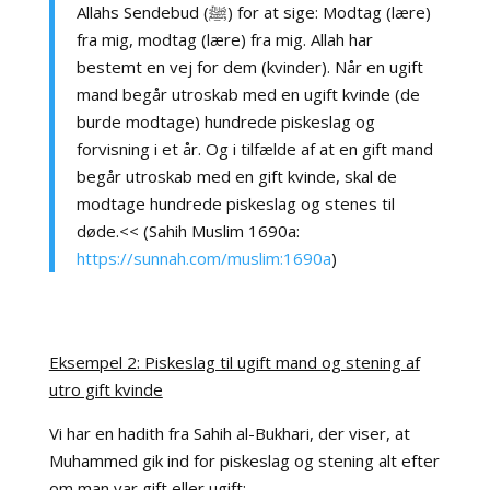
Allahs Sendebud (ﷺ) for at sige: Modtag (lære)
fra mig, modtag (lære) fra mig. Allah har
bestemt en vej for dem (kvinder). Når en ugift
mand begår utroskab med en ugift kvinde (de
burde modtage) hundrede piskeslag og
forvisning i et år. Og i tilfælde af at en gift mand
begår utroskab med en gift kvinde, skal de
modtage hundrede piskeslag og stenes til
døde.<< (Sahih Muslim 1690a:
https://sunnah.com/muslim:1690a
)
Eksempel 2: Piskeslag til ugift mand og stening af
utro gift kvinde
Vi har en hadith fra Sahih al-Bukhari, der viser, at
Muhammed gik ind for piskeslag og stening alt efter
om man var gift eller ugift: