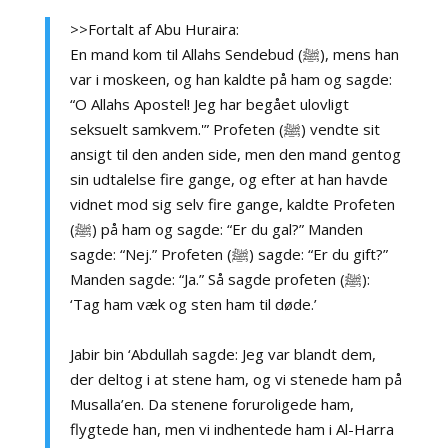
>>Fortalt af Abu Huraira:
En mand kom til Allahs Sendebud (ﷺ), mens han
var i moskeen, og han kaldte på ham og sagde:
“O Allahs Apostel! Jeg har begået ulovligt
seksuelt samkvem.'” Profeten (ﷺ) vendte sit
ansigt til den anden side, men den mand gentog
sin udtalelse fire gange, og efter at han havde
vidnet mod sig selv fire gange, kaldte Profeten
(ﷺ) på ham og sagde: “Er du gal?” Manden
sagde: “Nej.” Profeten (ﷺ) sagde: “Er du gift?”
Manden sagde: “Ja.” Så sagde profeten (ﷺ):
‘Tag ham væk og sten ham til døde.’
Jabir bin ‘Abdullah sagde: Jeg var blandt dem,
der deltog i at stene ham, og vi stenede ham på
Musalla’en. Da stenene foruroligede ham,
flygtede han, men vi indhentede ham i Al-Harra