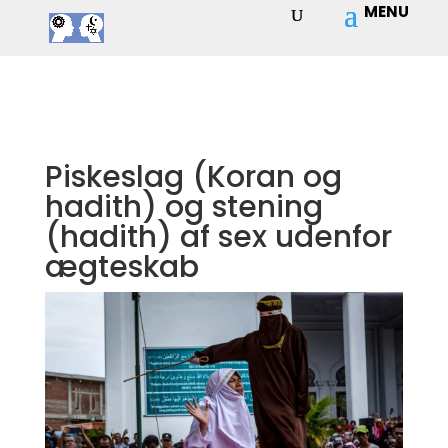
Piskeslag (Koran og
hadith) og stening
(hadith) af sex udenfor
ægteskab