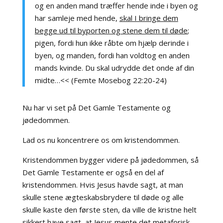
og en anden mand træffer hende inde i byen og
har samleje med hende,
skal I bringe dem
begge ud til byporten og stene dem til døde
;
pigen, fordi hun ikke råbte om hjælp derinde i
byen, og manden, fordi han voldtog en anden
mands kvinde. Du skal udrydde det onde af din
midte…<< (Femte Mosebog 22:20-24)
Nu har vi set på Det Gamle Testamente og
jødedommen.
Lad os nu koncentrere os om kristendommen.
Kristendommen bygger videre på jødedommen, så
Det Gamle Testamente er også en del af
kristendommen. Hvis Jesus havde sagt, at man
skulle stene ægteskabsbrydere til døde og alle
skulle kaste den første sten, da ville de kristne helt
sikkert have sagt, at Jesus mente det metaforisk