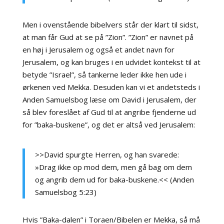
Men i ovenstående bibelvers står der klart til sidst,
at man får Gud at se på ”Zion”. ”Zion” er navnet på
en høj i Jerusalem og også et andet navn for
Jerusalem, og kan bruges i en udvidet kontekst til at
betyde ”Israel”, så tankerne leder ikke hen ude i
ørkenen ved Mekka. Desuden kan vi et andetsteds i
Anden Samuelsbog læse om David i Jerusalem, der
så blev foreslået af Gud til at angribe fjenderne ud
for ”baka-buskene”, og det er altså ved Jerusalem:
>>David spurgte Herren, og han svarede:
»Drag ikke op mod dem, men gå bag om dem
og angrib dem ud for baka-buskene.<< (Anden
Samuelsbog 5:23)
Hvis ”Baka-dalen” i Toraen/Bibelen er Mekka, så må