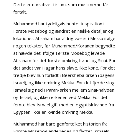
Dette er narrativet i islam, som muslimerne får
fortalt.
Muhammed har tydeligvis hentet inspiration i
Første Mosebog og ændret en række detaljer og
lokationer: Abraham har aldrig været i Mekka ifølge
nogen tekster, før Muhammed/Koranen begyndte
at hævde det. Ifølge Første Mosebog levede
Abraham for det første omkring Israel og Sinai. For
det andet var Hagar hans slave, ikke kone. For det
tredje blev hun forladt i Beersheba ørken (dagens
Israel), og ikke omkring Mekka. For det fjerde slog
Ismael sig ned i Paran-ørken mellem Sinai-halvøen
og Israel, og ikke i ørkenen ved Mekka. For det
femte blev Ismael gift med en egyptisk kvinde fra
Egypten, ikke en kvinde omkring Mekka.
Muhammed har bare genfortolket historien fra
Første Mosebog anderledes og flyttet Ismaels