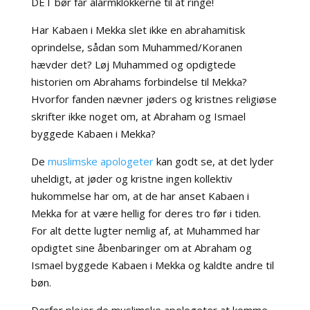
DÈT bør får alarmklokkerne til at ringe!
Har Kabaen i Mekka slet ikke en abrahamitisk
oprindelse, sådan som Muhammed/Koranen
hævder det? Løj Muhammed og opdigtede
historien om Abrahams forbindelse til Mekka?
Hvorfor fanden nævner jøders og kristnes religiøse
skrifter ikke noget om, at Abraham og Ismael
byggede Kabaen i Mekka?
De
muslimske apologeter
kan godt se, at det lyder
uheldigt, at jøder og kristne ingen kollektiv
hukommelse har om, at de har anset Kabaen i
Mekka for at være hellig for deres tro før i tiden.
For alt dette lugter nemlig af, at Muhammed har
opdigtet sine åbenbaringer om at Abraham og
Ismael byggede Kabaen i Mekka og kaldte andre til
bøn.