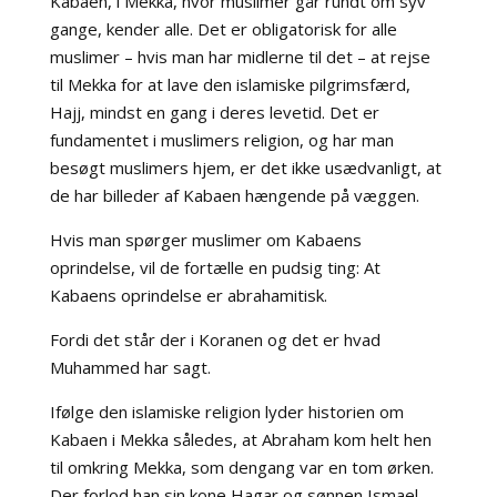
Kabaen, i Mekka, hvor muslimer går rundt om syv
gange, kender alle. Det er obligatorisk for alle
muslimer – hvis man har midlerne til det – at rejse
til Mekka for at lave den islamiske pilgrimsfærd,
Hajj, mindst en gang i deres levetid. Det er
fundamentet i muslimers religion, og har man
besøgt muslimers hjem, er det ikke usædvanligt, at
de har billeder af Kabaen hængende på væggen.
Hvis man spørger muslimer om Kabaens
oprindelse, vil de fortælle en pudsig ting: At
Kabaens oprindelse er abrahamitisk.
Fordi det står der i Koranen og det er hvad
Muhammed har sagt.
Ifølge den islamiske religion lyder historien om
Kabaen i Mekka således, at Abraham kom helt hen
til omkring Mekka, som dengang var en tom ørken.
Der forlod han sin kone Hagar og sønnen Ismael