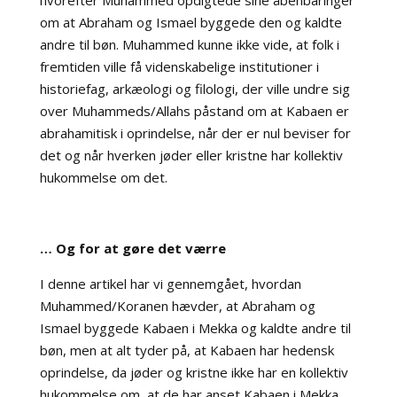
hvorefter Muhammed opdigtede sine åbenbaringer
om at Abraham og Ismael byggede den og kaldte
andre til bøn. Muhammed kunne ikke vide, at folk i
fremtiden ville få videnskabelige institutioner i
historiefag, arkæologi og filologi, der ville undre sig
over Muhammeds/Allahs påstand om at Kabaen er
abrahamitisk i oprindelse, når der er nul beviser for
det og når hverken jøder eller kristne har kollektiv
hukommelse om det.
… Og for at gøre det værre
I denne artikel har vi gennemgået, hvordan
Muhammed/Koranen hævder, at Abraham og
Ismael byggede Kabaen i Mekka og kaldte andre til
bøn, men at alt tyder på, at Kabaen har hedensk
oprindelse, da jøder og kristne ikke har en kollektiv
hukommelse om, at de har anset Kabaen i Mekka