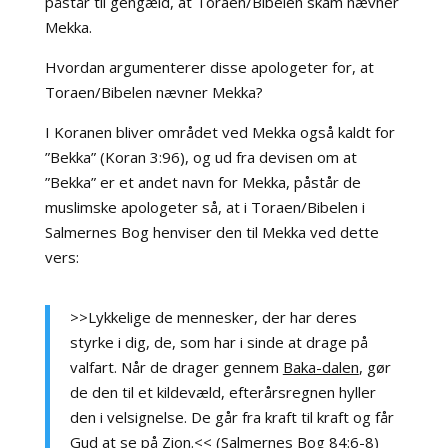
påstår til gengæld, at Toraen/Bibelen skam nævner
Mekka.
Hvordan argumenterer disse apologeter for, at
Toraen/Bibelen nævner Mekka?
I Koranen bliver området ved Mekka også kaldt for
”Bekka” (Koran 3:96), og ud fra devisen om at
”Bekka” er et andet navn for Mekka, påstår de
muslimske apologeter så, at i Toraen/Bibelen i
Salmernes Bog henviser den til Mekka ved dette
vers:
>>Lykkelige de mennesker, der har deres
styrke i dig, de, som har i sinde at drage på
valfart. Når de drager gennem
Baka-dalen
, gør
de den til et kildevæld, efterårsregnen hyller
den i velsignelse. De går fra kraft til kraft og får
Gud at se på Zion.<< (Salmernes Bog 84:6-8)