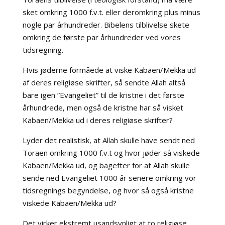
sket omkring 1000 f.v.t. eller deromkring plus minus
nogle par århundreder. Bibelens tilblivelse skete
omkring de første par århundreder ved vores
tidsregning.
Hvis jøderne formåede at viske Kabaen/Mekka ud
af deres religiøse skrifter, så sendte Allah altså
bare igen ”Evangeliet” til de kristne i det første
århundrede, men også de kristne har så visket
Kabaen/Mekka ud i deres religiøse skrifter?
Lyder det realistisk, at Allah skulle have sendt ned
Toraen omkring 1000 f.v.t og hvor jøder så viskede
Kabaen/Mekka ud, og bagefter for at Allah skulle
sende ned Evangeliet 1000 år senere omkring vor
tidsregnings begyndelse, og hvor så også kristne
viskede Kabaen/Mekka ud?
Det virker ekstremt usandsynligt at to religiøse