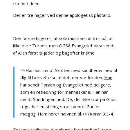
tro før i tiden.
Der er tre hager ved denne apologetisk påstand.
Den første hage er, at selv muslimerne tror på, at
ikke bare Toraen, men OGSÅ Evangeliet blev sendt
af Allah først til jøder og bagefter kristne:
>>Han har sendt Skriften med sandheden ned til
dig til bekræftelse af det, der var før den.
Han
har sendt Toraen og Evangeliet ned tidligere,
som en retledning for menneskene
; Han har
sendt Sondringen ned. De, der ikke tror på Guds
tegn, har en streng straf i vente. Gud er
mægtig; Ham hører hævnen til.<< (Koran 3:3-4)
Toraens tilblivelse (i teologisk forstand) må være