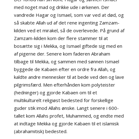
med noget mad og drikke ude i ørkenen. Der
vandrede Hagar og Ismael, som var ved at død, og
så skabte Allah ud af det rene ingenting Zamzam-
kilden ved et mirakel, så de overlevede. På grund af
Zamzam-kilden kom der flere stammer til at
bosætte sig i Mekka, og Ismael giftede sig med en
af pigerne der. Senere kom faderen Abraham
tilbage til Mekka, og sammen med sønnen Ismael
byggede de Kabaen efter en ordre fra Allah, og
kaldte andre mennesker til at bede ved den og lave
pilgrimsfærd. Men efterhånden kom polyteister
(hedninger) og gjorde Kabaen om til et
multikulturelt religiøst bedested for forskellige
guder stik imod Allahs ønske. Langt senere i 600-
tallet kom Allahs profet, Muhammed, og endte med
at indtage Mekka og gjorde Kabaen til et islamisk
(abrahamitisk) bedested.