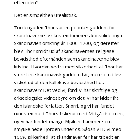
eftertiden?
Det er simpelthen urealistisk.
Tordenguden Thor var en populær guddom for
skandinaverne før kristendommens konsolidering i
Skandinavien omkring år 1000-1200, og derefter
blev Thor smidt ud af skandinavernes religiøse
bevidsthed efterhånden som skandinaverne blev
kristne. Hvordan ved vi med sikkerhed, at Thor har
været en skandinavisk guddom før, men som blev
visket ud af den kollektive bevidsthed hos
skandinaver? Det ved vi, fordi vi har skriftlige og
arkæologiske vidnesbyrd om det: Vi har kilder fra
den islandske forfatter, Snorri, og vi har fundet
runesten med Thors fisketur med Midgårdsormen,
og vi har fundet mange Mjølner-hammer som
smykke nede i jorden under os. Sådan VED vi med
100% sikkerhed, at skandinaver før har tilbedt en