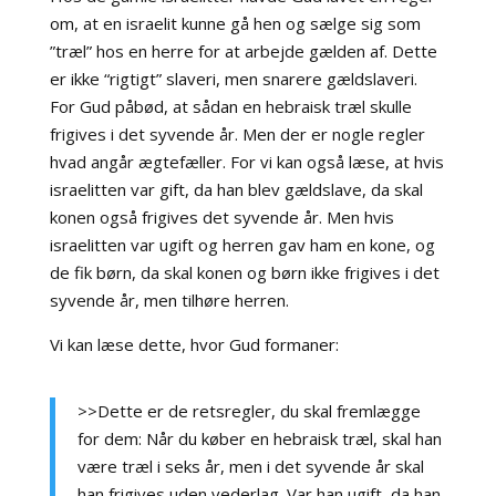
om, at en israelit kunne gå hen og sælge sig som
”træl” hos en herre for at arbejde gælden af. Dette
er ikke “rigtigt” slaveri, men snarere gældslaveri.
For Gud påbød, at sådan en hebraisk træl skulle
frigives i det syvende år. Men der er nogle regler
hvad angår ægtefæller. For vi kan også læse, at hvis
israelitten var gift, da han blev gældslave, da skal
konen også frigives det syvende år. Men hvis
israelitten var ugift og herren gav ham en kone, og
de fik børn, da skal konen og børn ikke frigives i det
syvende år, men tilhøre herren.
Vi kan læse dette, hvor Gud formaner:
>>Dette er de retsregler, du skal fremlægge
for dem: Når du køber en hebraisk træl, skal han
være træl i seks år, men i det syvende år skal
han frigives uden vederlag. Var han ugift, da han