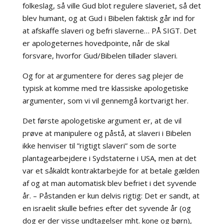
folkeslag, så ville Gud blot regulere slaveriet, så det
blev humant, og at Gud i Bibelen faktisk går ind for
at afskaffe slaveri og befri slaverne… PÅ SIGT. Det
er apologeternes hovedpointe, når de skal
forsvare, hvorfor Gud/Bibelen tillader slaveri.
Og for at argumentere for deres sag plejer de
typisk at komme med tre klassiske apologetiske
argumenter, som vi vil gennemgå kortvarigt her.
Det første apologetiske argument er, at de vil
prøve at manipulere og påstå, at slaveri i Bibelen
ikke henviser til ”rigtigt slaveri” som de sorte
plantagearbejdere i Sydstaterne i USA, men at det
var et såkaldt kontraktarbejde for at betale gælden
af og at man automatisk blev befriet i det syvende
år. – Påstanden er kun delvis rigtig: Det er sandt, at
en israelit skulle befries efter det syvende år (og
dog er der visse undtagelser mht. kone og børn),