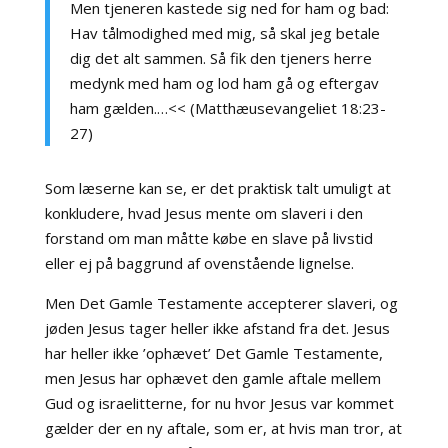
Men tjeneren kastede sig ned for ham og bad:
Hav tålmodighed med mig, så skal jeg betale
dig det alt sammen. Så fik den tjeners herre
medynk med ham og lod ham gå og eftergav
ham gælden.…<< (Matthæusevangeliet 18:23-
27)
Som læserne kan se, er det praktisk talt umuligt at
konkludere, hvad Jesus mente om slaveri i den
forstand om man måtte købe en slave på livstid
eller ej på baggrund af ovenstående lignelse.
Men Det Gamle Testamente accepterer slaveri, og
jøden Jesus tager heller ikke afstand fra det. Jesus
har heller ikke ’ophævet’ Det Gamle Testamente,
men Jesus har ophævet den gamle aftale mellem
Gud og israelitterne, for nu hvor Jesus var kommet
gælder der en ny aftale, som er, at hvis man tror, at