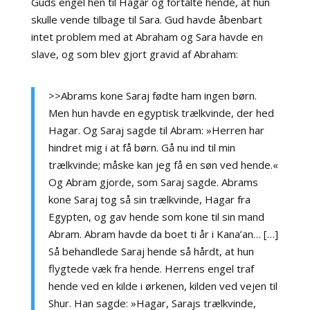
Guds engel hen til Hagar og fortalte hende, at hun
skulle vende tilbage til Sara. Gud havde åbenbart
intet problem med at Abraham og Sara havde en
slave, og som blev gjort gravid af Abraham:
>>Abrams kone Saraj fødte ham ingen børn.
Men hun havde en egyptisk trælkvinde, der hed
Hagar. Og Saraj sagde til Abram: »Herren har
hindret mig i at få børn. Gå nu ind til min
trælkvinde; måske kan jeg få en søn ved hende.«
Og Abram gjorde, som Saraj sagde. Abrams
kone Saraj tog så sin trælkvinde, Hagar fra
Egypten, og gav hende som kone til sin mand
Abram. Abram havde da boet ti år i Kana’an… […]
Så behandlede Saraj hende så hårdt, at hun
flygtede væk fra hende. Herrens engel traf
hende ved en kilde i ørkenen, kilden ved vejen til
Shur. Han sagde: »Hagar, Sarajs trælkvinde,