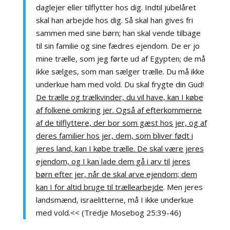
daglejer eller tilflytter hos dig. Indtil jubelåret
skal han arbejde hos dig. Så skal han gives fri
sammen med sine børn; han skal vende tilbage
til sin familie og sine fædres ejendom. De er jo
mine trælle, som jeg førte ud af Egypten; de må
ikke sælges, som man sælger trælle. Du må ikke
underkue ham med vold. Du skal frygte din Gud!
De trælle og trælkvinder, du vil have, kan I købe
af folkene omkring jer. Også af efterkommerne
af de tilflyttere, der bor som gæst hos jer, og af
deres familier hos jer, dem, som bliver født i
jeres land, kan I købe trælle. De skal være jeres
ejendom, og I kan lade dem gå i arv til jeres
børn efter jer, når de skal arve ejendom; dem
kan I for altid bruge til trællearbejde
. Men jeres
landsmænd, israelitterne, må I ikke underkue
med vold.<< (Tredje Mosebog 25:39-46)