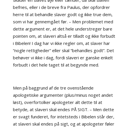
befries, eller i de breve fra Paulus, der opfordrer
herre til at behandle slaver godt og ikke true dem,
som vi har gennemgået før. – Men problemet med
dette argument er, at det hele understreger bare
pointen om, at slaveri altså er tilladt og ikke forbudt
i Bibelen! I dag har vi ikke regler om, at slaver har
“nogle rettigheder” eller skal “behandles godt”. Det
behøver vi ikke i dag, fordi slaveri er ganske enkelt
forbudt i det hele taget til at begynde med.
Men på baggrund af de tre ovenstående
apologetiske argumenter (plus/minus noget andet
løst), overfortolker apologeter alt dette til at
betyde, at slaveri skal endes PÅ SIGT. – Men dette
er svagt funderet, for intetsteds i Bibelen står der,
at slaveri skal endes på sigt, og at apologeter føler