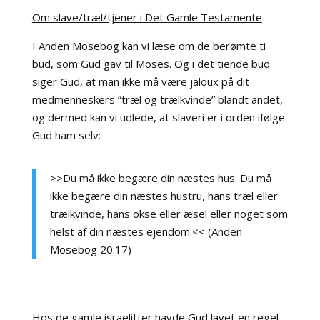
Om slave/træl/tjener i Det Gamle Testamente
I Anden Mosebog kan vi læse om de berømte ti
bud, som Gud gav til Moses. Og i det tiende bud
siger Gud, at man ikke må være jaloux på dit
medmenneskers ”træl og trælkvinde” blandt andet,
og dermed kan vi udlede, at slaveri er i orden ifølge
Gud ham selv:
>>Du må ikke begære din næstes hus. Du må
ikke begære din næstes hustru,
hans træl eller
trælkvinde
, hans okse eller æsel eller noget som
helst af din næstes ejendom.<< (Anden
Mosebog 20:17)
Hos de gamle israelitter havde Gud lavet en regel