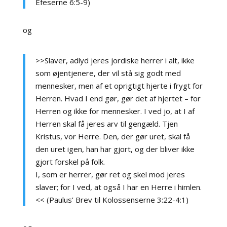
Efeserne 6:5-9)
og
>>Slaver, adlyd jeres jordiske herrer i alt, ikke
som øjentjenere, der vil stå sig godt med
mennesker, men af et oprigtigt hjerte i frygt for
Herren. Hvad I end gør, gør det af hjertet – for
Herren og ikke for mennesker. I ved jo, at I af
Herren skal få jeres arv til gengæld. Tjen
Kristus, vor Herre. Den, der gør uret, skal få
den uret igen, han har gjort, og der bliver ikke
gjort forskel på folk.
I, som er herrer, gør ret og skel mod jeres
slaver; for I ved, at også I har en Herre i himlen.
<< (Paulus’ Brev til Kolossenserne 3:22-4:1)