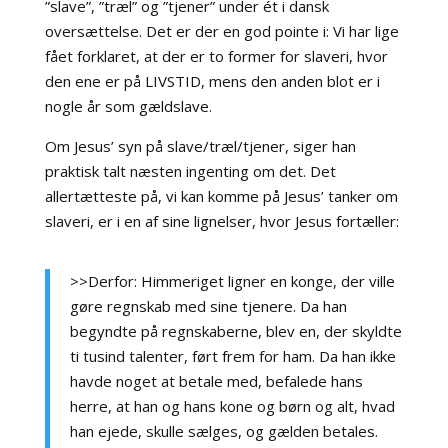
”slave”, ”træl” og ”tjener” under ét i dansk
oversættelse. Det er der en god pointe i: Vi har lige
fået forklaret, at der er to former for slaveri, hvor
den ene er på LIVSTID, mens den anden blot er i
nogle år som gældslave.
Om Jesus’ syn på slave/træl/tjener, siger han
praktisk talt næsten ingenting om det. Det
allertætteste på, vi kan komme på Jesus’ tanker om
slaveri, er i en af sine lignelser, hvor Jesus fortæller:
>>Derfor: Himmeriget ligner en konge, der ville
gøre regnskab med sine tjenere. Da han
begyndte på regnskaberne, blev en, der skyldte
ti tusind talenter, ført frem for ham. Da han ikke
havde noget at betale med, befalede hans
herre, at han og hans kone og børn og alt, hvad
han ejede, skulle sælges, og gælden betales.