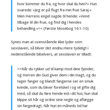
hvor kommer du fra, og hvor skal du hen?« Hun
svarede: »Jeg er på flugt fra min frue Saraj.«
Men Herrens engel sagde til hende: »Vend
tilbage til din frue, og find dig i hendes
behandling.«<< (Første Mosebog 16:1-10)
Synes man at ovenstående ikke lyder som
sexslaveri, så bliver det endnu mere tydeligt i
nedenstående bibelvers, at sexslaveri er tilladt:
>>Når du rykker ud til kamp mod dine fjender,
og Herren din Gud giver dem i din magt, og du
tager fanger og blandt fangerne ser en smuk
kvinde, som du bliver forelsket i og vil gifte dig
med, så skal du føre hende ind i dit hus; hun skal
klippe sit hår og ordne sine negle og aflægge
sin fangedragt. Når hun en måneds tid har